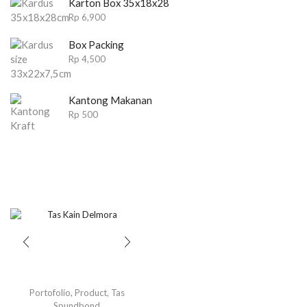
Karton Box 35x18x28
Rp
6,900
Box Packing
Rp
4,500
Kantong Makanan
Rp
500
Portofolio
,
Product
,
Tas
Spundbond