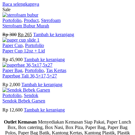
Baca selengkapnya
Sale
Portofolio
,
Product
,
Sterofoam
Sterofoam Bubur Murah
Harga
Harga
Rp
300
Rp
265
Tambah ke keranjang
aslinya
saat
adalah:
ini
Paper Cup
,
Portofolio
Rp 300.
adalah:
Paper Cup 12oz + Lid
Rp 265.
Rp
45,900
Tambah ke keranjang
Paper Bag
,
Portofolio
,
Tas Kertas
Paperbag Tali 36,5×17,5×27
Rp
2,000
Tambah ke keranjang
Portofolio
,
Sendok
Sendok Bebek Garsen
Rp
12,600
Tambah ke keranjang
Outlet Kemasan
Menyediakan Kemasan Siap Pakai, Paper Lunch
Box, Box catering, Box Nasi, Box Piza, Paper Bag, Paper Bag
Polos, Paper Bag Batik, Kantong Kertas, Kantong Plastik, Plastik