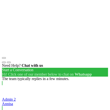
Need Help?
Chat with us
Start a Conversation
Hi! Click one of our member below to chat on
Whatsapp
The team typically replies in a few minutes.
Admin 2
Annisa