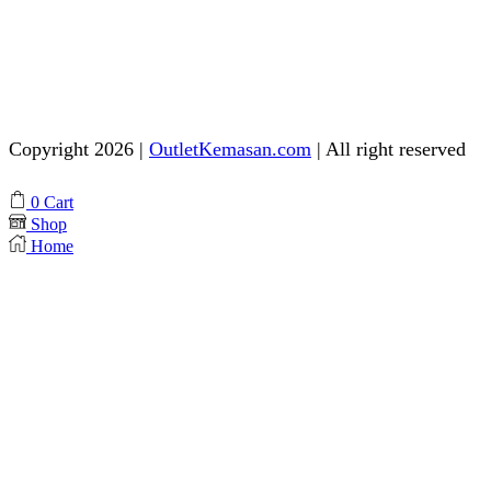
Admin 2
Online
Need help? Chat via Whatsapp
Copyright 2026 |
OutletKemasan.com
| All right reserved
Facebook
Instagram
Pinterest
Whatsapp
Tik-
Youtube
0
Cart
tok
Shop
Home