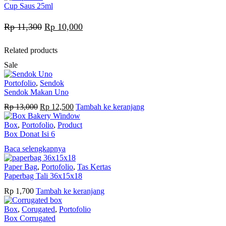
Cup Saus 25ml
Harga
Harga
Rp
11,300
Rp
10,000
aslinya
saat
Related products
adalah:
ini
Sale
Rp 11,300.
adalah:
Portofolio
,
Sendok
Rp 10,000.
Sendok Makan Uno
Harga
Harga
Rp
13,000
Rp
12,500
Tambah ke keranjang
aslinya
saat
adalah:
ini
Box
,
Portofolio
,
Product
Rp 13,000.
adalah:
Box Donat Isi 6
Rp 12,500.
Baca selengkapnya
Paper Bag
,
Portofolio
,
Tas Kertas
Paperbag Tali 36x15x18
Rp
1,700
Tambah ke keranjang
Box
,
Corugated
,
Portofolio
Box Corrugated