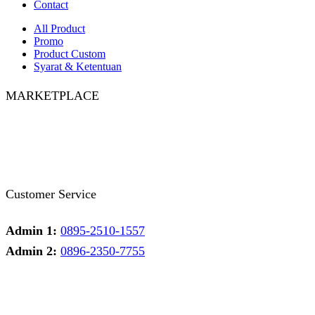
Contact
All Product
Promo
Product Custom
Syarat & Ketentuan
MARKETPLACE
Facebook
Twitter
Instagram
Pinterest
Whatsapp
Tumblr
Youtube
Customer Service
Admin 1:
0895-2510-1557
Admin 2:
0896-2350-7755
Admin 1
Online
Need help? Chat via Whatsapp