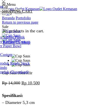
Menu
0
SHOPPING CART
0
0
Search
Beranda
Portofolio
Return to previous page
Sale
No products in the cart.
r Sablon Plastik
er Kemasan Custom
Return To Shop
er Paper Bowl
 Custom
Produk Ready Stock
sindo
Produk (Download)
Cup Saus 35ml Klir
Harga
Harga
Rp
14,000
Rp
10,500
aslinya
saat
Spesifikasi:
adalah:
ini
– Diameter 5,3 cm
Rp 14,000.
adalah: