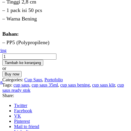
– Tinggi 2,8 cm
Rp 10,500.
– 1 pack isi 50 pcs
– Warna Bening
Bahan:
– PP5 (Polypropilene)
ring
Kuantitas
Cup
Tambah ke keranjang
Saus
or
35ml
Buy now
Klir
Categories:
Cup Saus
,
Portofolio
ox
Tags:
cup saus
,
cup saus 35ml
,
cup saus bening
,
cup saus klir
,
cup
saus ready stok
Share:
Twitter
Facebook
VK
Pinterest
Mail to friend