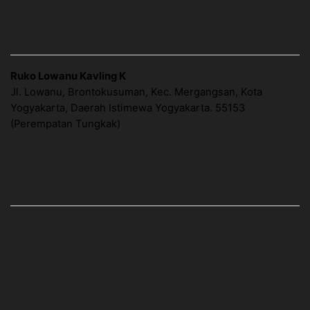
ALAMAT OUTLET KEMASAN
Ruko Lowanu Kavling K
Jl. Lowanu, Brontokusuman, Kec. Mergangsan, Kota
Yogyakarta, Daerah Istimewa Yogyakarta. 55153
(Perempatan Tungkak)
Google Map
LINK HALAMAN
Home
About Us
Cara Order
Artikel