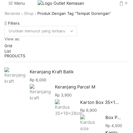
Menu
0
Beranda
Shop
Produk Dengan Tag “tempat Gorengan”
Filters
View as:
Grid
List
PRODUCTS
Keranjang Kraft Batik
Rp
6,000
Keranjang Parcel M
Rp
3,900
Karton Box 35x18x28
Rp
6,900
Box Packing
Rp
4,500
Kantong Makanan