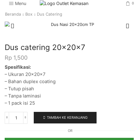
Menu
0
Beranda
Box
Dus Catering
Dus catering 20x20x7
Rp
1,500
Spesifikasi:
– Ukuran 20x20x7
– Bahan duplex coating
– Tutup pisah
– Tanpa laminasi
– 1 pack isi 25
TAMBAH KE KERANJANG
Kuantitas
Dus
OR
catering
20x20x7