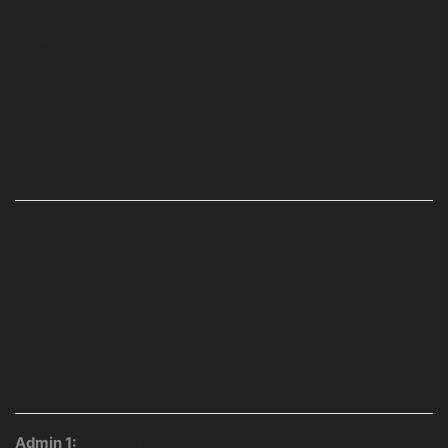
All Product
Promo
Product Custom
Syarat & Ketentuan
MARKETPLACE
Facebook
Twitter
Instagram
Pinterest
Whatsapp
Tumblr
Youtube
CUSTOMER SERVICE
Admin 1:
0895-2510-1557