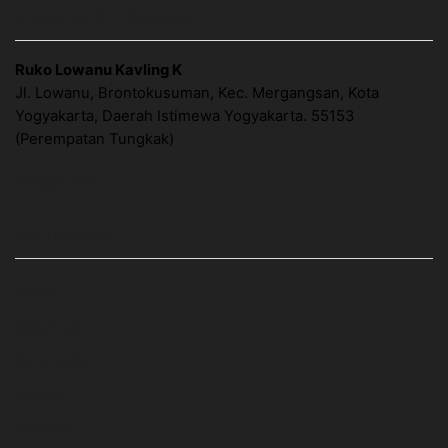
ALAMAT OUTLET KEMASAN
Ruko Lowanu Kavling K
Jl. Lowanu, Brontokusuman, Kec. Mergangsan, Kota
Yogyakarta, Daerah Istimewa Yogyakarta. 55153
(Perempatan Tungkak)
Google Map
LINK HALAMAN
Home
About Us
Cara Order
Artikel
Contact