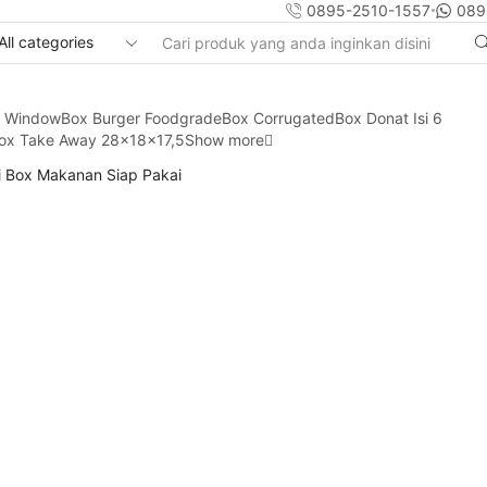
0895-2510-1557
089
Search
input
y Window
Box Burger Foodgrade
Box Corrugated
Box Donat Isi 6
ox Take Away 28x18x17,5
Show more
li Box Makanan Siap Pakai