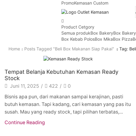
Promo
Kemasan Custom
Product Cetgory
Semua produk
Box Bakery
Box Baker
Box Kebab Polos
Box Mika
Box Pizza
B
Home
Posts Tagged "beli Box Makanan Siap Pakai"
Tag: Be
Artikel
Tempat Belanja Kebutuhan Kemasan Ready
Stock
Juni 11, 2025
/
422
/
0
Bisnis apa pun, dari makanan sampai kerajinan, pasti
butuh kemasan. Tapi kadang, cari kemasan yang pas itu
susah. Mau yang ready stock, tapi pilihan terbatas,...
Continue Reading