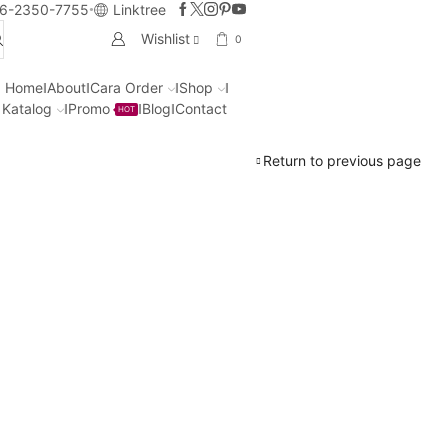
6-2350-7755
Linktree
Wishlist
0
Home
About
Cara Order
Shop
Katalog
Promo
Blog
Contact
HOT
Return to previous page