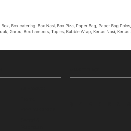
x, Box catering, Box Nasi, Box Piza, Paper Bag, Paper Bag Polos, Pa
Sendok, Garpu, Box hampers, Toples, Bubble Wrap, Kertas Nasi, Kertas 
N
MARKETPLACE
All Product
Promo
Facebook
Twitter
Instagram
Pinterest
Whatsa
Tum
Product Custom
Syarat &
Ketentuan