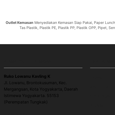
Outlet Kemasan
Menyediakan Kemasan Siap Pakai, Paper Lunch Bo
Tas Plastik, Plastik PE, Plastik PP, Plastik OPP, Pipet, 
ALAMAT OUTLET KEMASAN
LINK HALAMA
Ruko Lowanu Kavling K
Home
Jl. Lowanu, Brontokusuman, Kec.
About Us
Mergangsan, Kota Yogyakarta, Daerah
Istimewa Yogyakarta. 55153
Cara Order
(Perempatan Tungkak)
Artikel
Google Map
Contact