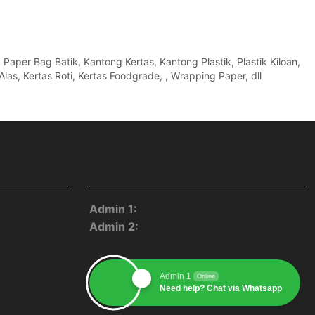
per Bag Batik, Kantong Kertas, Kantong Plastik, Plastik Kiloan,
Alas, Kertas Roti, Kertas Foodgrade, , Wrapping Paper, dll
CUSTOMER SERVICE
Admin 1:
0895-2510-1557
Admin 2:
0896-2350-7755
pp
blr
Youtube
Admin 1
Online
Need help? Chat via Whatsapp