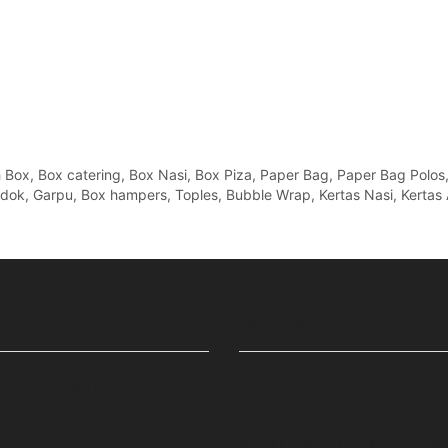
x, Box catering, Box Nasi, Box Piza, Paper Bag, Paper Bag Polos, Pa
Sendok, Garpu, Box hampers, Toples, Bubble Wrap, Kertas Nasi, Kertas 
N
MARKETPLACE
All Product
Promo