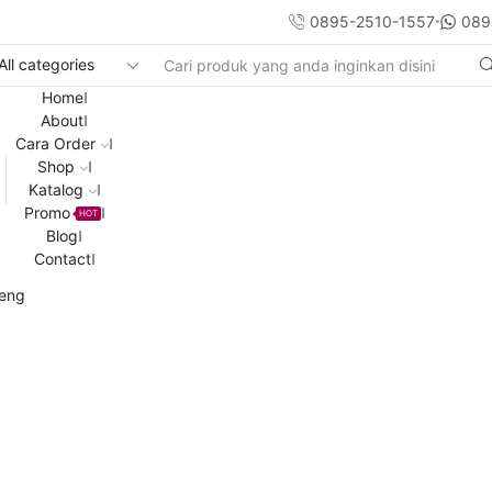
0895-2510-1557
089
Search
input
Home
About
Cara Order
Shop
Katalog
Promo
HOT
Blog
Contact
reng