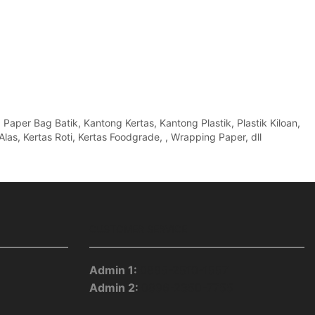
per Bag Batik, Kantong Kertas, Kantong Plastik, Plastik Kiloan,
Alas, Kertas Roti, Kertas Foodgrade, , Wrapping Paper, dll
CUSTOMER SERVICE
Admin 1:
0895-2510-1557
Admin 2:
0896-2350-7755