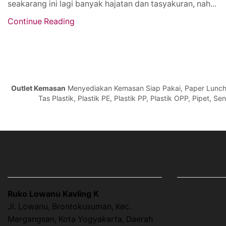
seakarang ini lagi banyak hajatan dan tasyakuran, nah...
Continue Reading
Outlet Kemasan
Menyediakan Kemasan Siap Pakai, Paper Lunch Bo
Tas Plastik, Plastik PE, Plastik PP, Plastik OPP, Pipet, 
ALAMAT OUTLET KEMASAN
LINK HALAMA
Ruko Lowanu Kavling K
Home
Jl. Lowanu, Brontokusuman, Kec.
About Us
Mergangsan, Kota Yogyakarta, Daerah