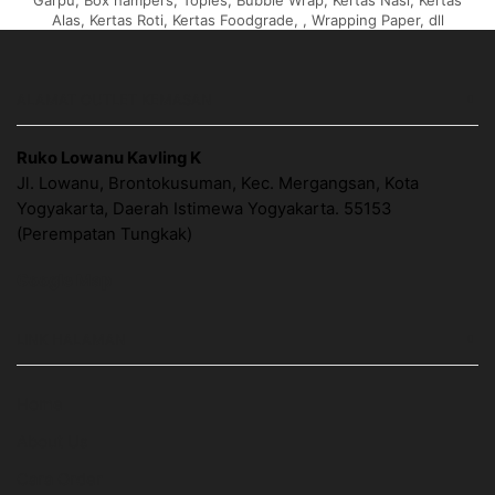
Garpu, Box hampers, Toples, Bubble Wrap, Kertas Nasi, Kertas
Alas, Kertas Roti, Kertas Foodgrade, , Wrapping Paper, dll
ALAMAT OUTLET KEMASAN
Ruko Lowanu Kavling K
Jl. Lowanu, Brontokusuman, Kec. Mergangsan, Kota
Yogyakarta, Daerah Istimewa Yogyakarta. 55153
(Perempatan Tungkak)
Google Map
LINK HALAMAN
Home
About Us
Cara Order