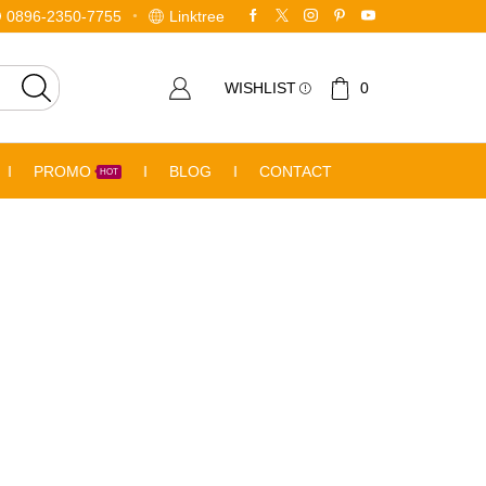
0896-2350-7755
Linktree
WISHLIST
0
PROMO
BLOG
CONTACT
HOT