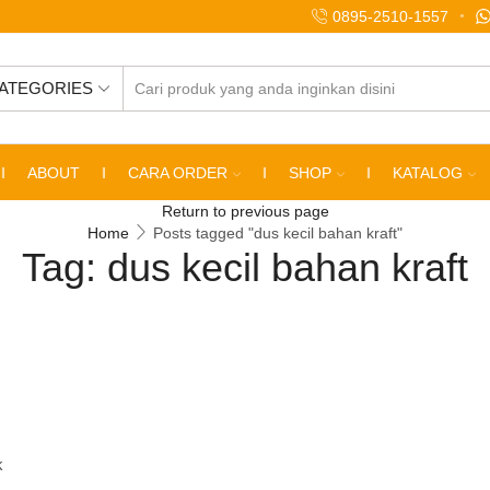
0895-2510-1557
CATEGORIES
SEARCH
INPUT
ABOUT
CARA ORDER
SHOP
KATALOG
Return to previous page
Home
Posts tagged "dus kecil bahan kraft"
Tag: dus kecil bahan kraft
k