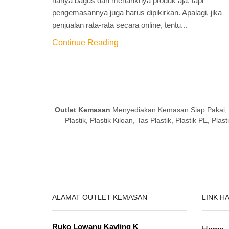
hanya bagus dan menariknya produk aja, tapi
pengemasannya juga harus dipikirkan. Apalagi, jika
penjualan rata-rata secara online, tentu...
Continue Reading
Outlet Kemasan
Menyediakan Kemasan Siap Pakai, Pa
Plastik, Plastik Kiloan, Tas Plastik, Plastik PE, P
ALAMAT OUTLET KEMASAN
LINK H
Ruko Lowanu Kavling K