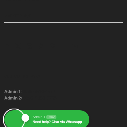
MARKETPLACE
Facebook
Twitter
Instagram
Pinterest
Whatsapp
Tumblr
Youtube
CUSTOMER SERVICE
Admin 1:
0895-2510-1557
Admin 2:
0896-2350-7755
Admin 1
Online
Need help? Chat via Whatsapp