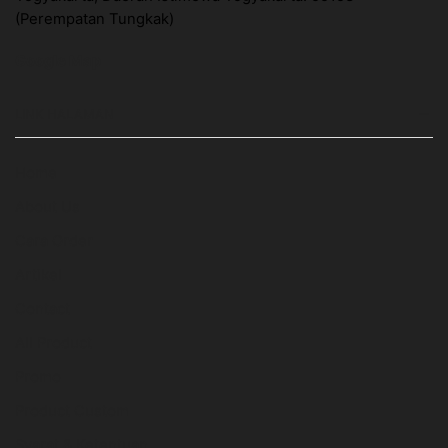
(Perempatan Tungkak)
Google Map
LINK HALAMAN
Home
About Us
Cara Order
Artikel
Contact
All Product
Promo
Product Custom
Syarat & Ketentuan