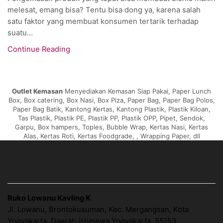
melesat, emang bisa? Tentu bisa dong ya, karena salah
satu faktor yang membuat konsumen tertarik terhadap
suatu...
Continue Reading
Outlet Kemasan
Menyediakan Kemasan Siap Pakai, Paper Lunch
Box, Box catering, Box Nasi, Box Piza, Paper Bag, Paper Bag Polos,
Paper Bag Batik, Kantong Kertas, Kantong Plastik, Plastik Kiloan,
Tas Plastik, Plastik PE, Plastik PP, Plastik OPP, Pipet, Sendok,
Garpu, Box hampers, Toples, Bubble Wrap, Kertas Nasi, Kertas
Alas, Kertas Roti, Kertas Foodgrade, , Wrapping Paper, dll
ALAMAT OUTLET KEMASAN
Ruko Lowanu Kavling K
Jl. Lowanu, Brontokusuman, Kec. Mergangsan, Kota
Yogyakarta, Daerah Istimewa Yogyakarta. 55153