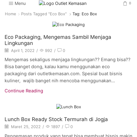
Menu
0
Home
Posts Tagged "eco Box"
Tag: Eco Box
Artikel
Eco Packaging, Mengemas Sambil Menjaga
Lingkungan
April 1, 2022
/
992
/
0
Mengemas sekaligus menjaga lingkungan?? Emang bisa??
Bisa banget dong, kalau kamu menggunakan eco
packaging dari outletkemasan.com. Spesial buat bisnis
kuliner, wajib banget nih mencoba menggunakan...
Continue Reading
Artikel
Lunch Box Ready Stock Termurah di Jogja
Maret 25, 2022
/
1897
/
0
Pengemasan produk yang tepat bisa membuat bisnis makin