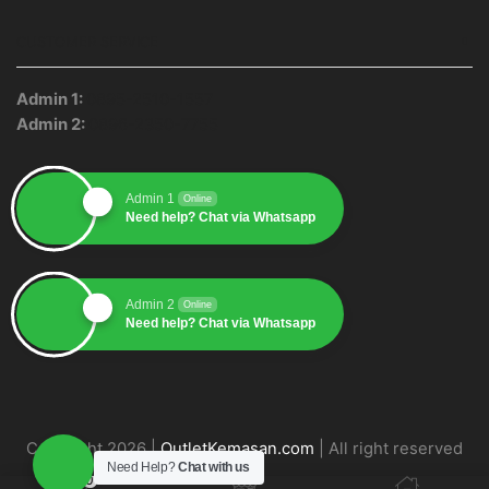
CUSTOMER SERVICE
Admin 1:
0895-2510-1557
Admin 2:
0896-2350-7755
Admin 1
Online
Need help? Chat via Whatsapp
Admin 2
Online
Need help? Chat via Whatsapp
Copyright 2026 |
OutletKemasan.com
| All right reserved
Need Help?
Chat with us
0