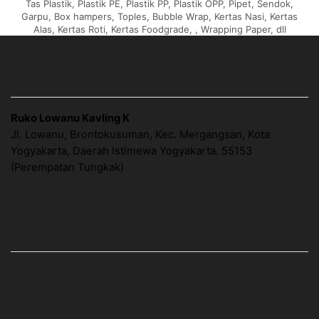
Tas Plastik, Plastik PE, Plastik PP, Plastik OPP, Pipet, Sendok,
Garpu, Box hampers, Toples, Bubble Wrap, Kertas Nasi, Kertas
Alas, Kertas Roti, Kertas Foodgrade, , Wrapping Paper, dll
ALAMAT OUTLET KEMASAN
Ruko Lowanu Kavling K
Jl. Lowanu, Brontokusuman, Kec. Mergangsan, Kota
Yogyakarta, Daerah Istimewa Yogyakarta. 55153
(Perempatan Tungkak)
Google Map
LINK HALAMAN
Home
About Us