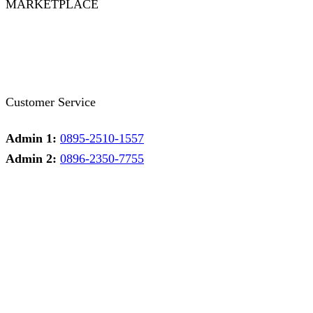
MARKETPLACE
Facebook
Twitter
Instagram
Pinterest
Whatsapp
Tumblr
Youtube
Customer Service
Admin 1:
0895-2510-1557
Admin 2:
0896-2350-7755
Admin 1
Online
Need help? Chat via Whatsapp
Admin 2
Online
Need help? Chat via Whatsapp