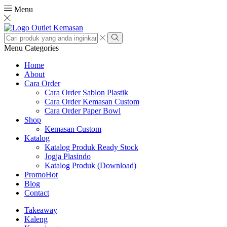
Menu
Search
input
Search
Menu
Categories
Home
About
Cara Order
Cara Order Sablon Plastik
Cara Order Kemasan Custom
Cara Order Paper Bowl
Shop
Kemasan Custom
Katalog
Katalog Produk Ready Stock
Jogja Plasindo
Katalog Produk (Download)
Promo
Hot
Blog
Contact
Takeaway
Kaleng