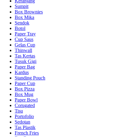
Keranjang
Sumpit
Box Brownies
Box Mika
Sendok
Botol
Paper Tray
Cup Saus
Gelas Cup
Thinwall
Tas Kertas
Tusuk Gigi
Paper Bag
Kardus
Standing Pouch
Paper Cup
Box Pizza
Box Mug
Paper Bowl
Corugated
Tisu
Portofolio
Sedotan
Tas Plastik
French Fries