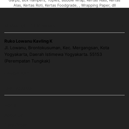
Garpu, Box hampers, Toples, Bubble Wrap, Kertas Nasi, Kertas
Alas, Kertas Roti, Kertas Foodgrade, , Wrapping Paper, dll
ALAMAT OUTLET KEMASAN
Ruko Lowanu Kavling K
Jl. Lowanu, Brontokusuman, Kec. Mergangsan, Kota
Yogyakarta, Daerah Istimewa Yogyakarta. 55153
(Perempatan Tungkak)
Google Map
LINK HALAMAN
Home
About Us
Cara Order