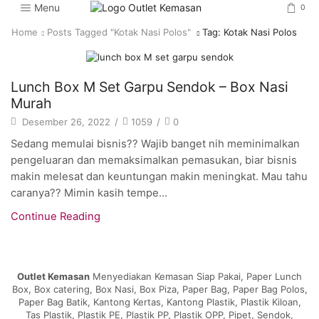
Menu
0
Home
Posts Tagged "kotak Nasi Polos"
Tag: Kotak Nasi Polos
Artikel
Lunch Box M Set Garpu Sendok – Box Nasi
Murah
Desember 26, 2022
/
1059
/
0
Sedang memulai bisnis?? Wajib banget nih meminimalkan
pengeluaran dan memaksimalkan pemasukan, biar bisnis
makin melesat dan keuntungan makin meningkat. Mau tahu
caranya?? Mimin kasih tempe...
Continue Reading
Outlet Kemasan
Menyediakan Kemasan Siap Pakai, Paper Lunch
Box, Box catering, Box Nasi, Box Piza, Paper Bag, Paper Bag Polos,
Paper Bag Batik, Kantong Kertas, Kantong Plastik, Plastik Kiloan,
Tas Plastik, Plastik PE, Plastik PP, Plastik OPP, Pipet, Sendok,