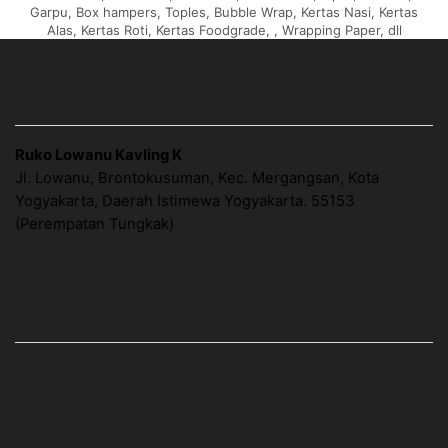
Garpu, Box hampers, Toples, Bubble Wrap, Kertas Nasi, Kertas
Alas, Kertas Roti, Kertas Foodgrade, , Wrapping Paper, dll
ALAMAT OUTLET KEMASAN
Ruko Lowanu Kavling K
Jl. Lowanu, Brontokusuman, Kec. Mergangsan, Kota
Yogyakarta, Daerah Istimewa Yogyakarta. 55153
(Perempatan Tungkak)
Google Map
LINK HALAMAN
Home
About Us
Cara Order