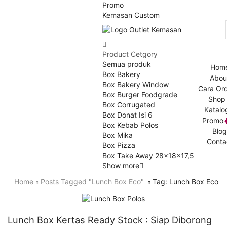
Promo
Kemasan Custom
Product Cetgory
Semua produk
Hom
Box Bakery
Abou
Box Bakery Window
Cara Or
Box Burger Foodgrade
Shop
Box Corrugated
Katalo
Box Donat Isi 6
Promo
Box Kebab Polos
Blog
Box Mika
Conta
Box Pizza
Box Take Away 28x18x17,5
Show more
Home
Posts Tagged "lunch Box Eco"
Tag: Lunch Box Eco
Artikel
Lunch Box Kertas Ready Stock : Siap Diborong