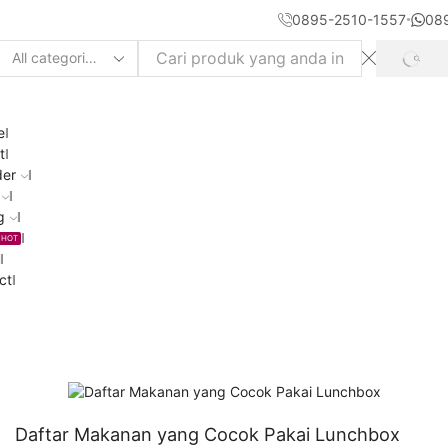
0895-2510-1557
08
SEAR
Search
input
e
t
der
g
HOT
ct
Artikel
Daftar Makanan yang Cocok Pakai Lunchbox