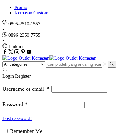
Promo
Kemasan Custom
0895-2510-1557
0896-2350-7755
Linktree
Facebook
Twitter
Instagram
Pinterest
Youtube
Search
input
Search
Login
Register
Username or email
*
Password
*
Lost password?
Remember Me