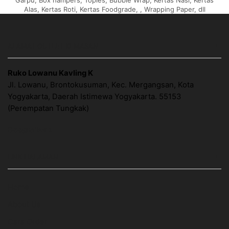
Garpu, Box hampers, Toples, Bubble Wrap, Kertas Nasi, Kertas
Alas, Kertas Roti, Kertas Foodgrade, , Wrapping Paper, dll
ALAMAT OUTLET KEMASAN
Ruko Lowanu Kavling K
Jl. Lowanu, Brontokusuman, Kec. Mergangsan, Kota
Yogyakarta, Daerah Istimewa Yogyakarta. 55153
(Perempatan Tungkak)
Google Map
LINK HALAMAN
Home
About Us
Cara Order