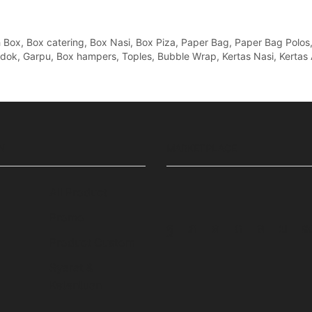
x, Box catering, Box Nasi, Box Piza, Paper Bag, Paper Bag Polos, Pa
Sendok, Garpu, Box hampers, Toples, Bubble Wrap, Kertas Nasi, Kertas 
N
MARKETPLACE
All Product
Promo
Facebook
Twitter
Instagram
Pinterest
Whatsa
Tum
Product Custom
Syarat &
Ketentuan