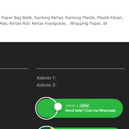
per Bag Batik, Kantong Kertas, Kantong Plastik, Plastik Kiloan,
Alas, Kertas Roti, Kertas Foodgrade, , Wrapping Paper, dll
CUSTOMER SERVICE
Admin 1:
0895-2510-1557
Admin 2:
0896-2350-7755
pp
blr
Youtube
Admin 1
Online
Need help? Chat via Whatsapp