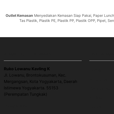
Outlet Kemasan
Menyediakan Kemasan Siap Pakai, Paper Lunch Bo
Tas Plastik, Plastik PE, Plastik PP, Plastik OPP, Pipet, 
ALAMAT OUTLET KEMASAN
LINK HALAMA
Ruko Lowanu Kavling K
Home
Jl. Lowanu, Brontokusuman, Kec.
About Us
Mergangsan, Kota Yogyakarta, Daerah
Istimewa Yogyakarta. 55153
Cara Order
(Perempatan Tungkak)
Artikel
Google Map
Contact