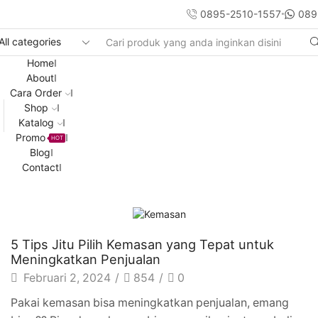
0895-2510-1557
089
Search
input
Home
About
Cara Order
Shop
Katalog
Promo
HOT
Blog
Contact
Artikel
5 Tips Jitu Pilih Kemasan yang Tepat untuk
Meningkatkan Penjualan
Februari 2, 2024
/
854
/
0
Pakai kemasan bisa meningkatkan penjualan, emang