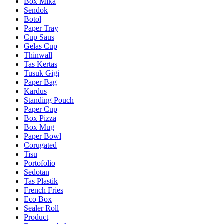
Box Mika
Sendok
Botol
Paper Tray
Cup Saus
Gelas Cup
Thinwall
Tas Kertas
Tusuk Gigi
Paper Bag
Kardus
Standing Pouch
Paper Cup
Box Pizza
Box Mug
Paper Bowl
Corugated
Tisu
Portofolio
Sedotan
Tas Plastik
French Fries
Eco Box
Sealer Roll
Product