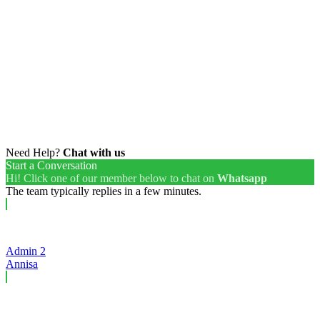
Need Help?
Chat with us
Start a Conversation
Hi! Click one of our member below to chat on
Whatsapp
The team typically replies in a few minutes.
Admin 2
Annisa