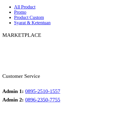
All Product
Promo
Product Custom
Syarat & Ketentuan
MARKETPLACE
Facebook
Twitter
Instagram
Pinterest
Whatsapp
Tumblr
Youtube
Customer Service
Admin 1:
0895-2510-1557
Admin 2:
0896-2350-7755
Admin 1
Online
Need help? Chat via Whatsapp