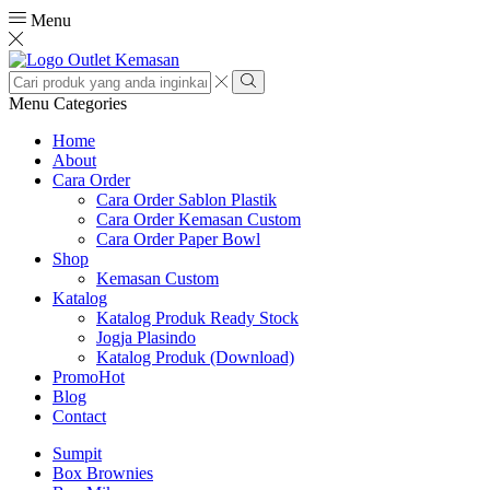
Menu
Search
input
Search
Menu
Categories
Home
About
Cara Order
Cara Order Sablon Plastik
Cara Order Kemasan Custom
Cara Order Paper Bowl
Shop
Kemasan Custom
Katalog
Katalog Produk Ready Stock
Jogja Plasindo
Katalog Produk (Download)
Promo
Hot
Blog
Contact
Sumpit
Box Brownies