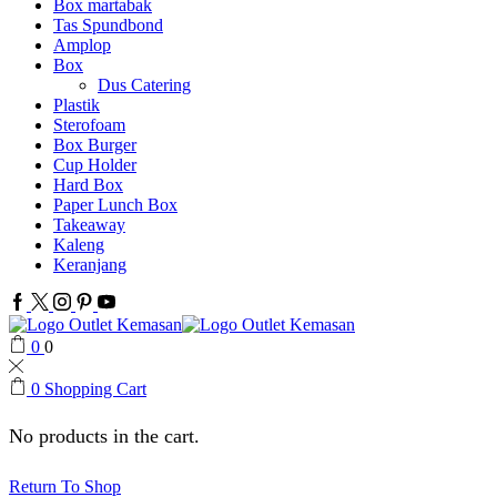
Box martabak
Tas Spundbond
Amplop
Box
Dus Catering
Plastik
Sterofoam
Box Burger
Cup Holder
Hard Box
Paper Lunch Box
Takeaway
Kaleng
Keranjang
Facebook
Twitter
Instagram
Pinterest
Youtube
0
0
0
Shopping Cart
No products in the cart.
Return To Shop