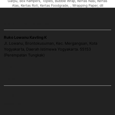
Garpu, Box hampers, Toples, Bubble Wrap, Kertas Nasi, Kertas
Alas, Kertas Roti, Kertas Foodgrade, , Wrapping Paper, dll
ALAMAT OUTLET KEMASAN
Ruko Lowanu Kavling K
Jl. Lowanu, Brontokusuman, Kec. Mergangsan, Kota
Yogyakarta, Daerah Istimewa Yogyakarta. 55153
(Perempatan Tungkak)
Google Map
LINK HALAMAN
Home
About Us
Cara Order