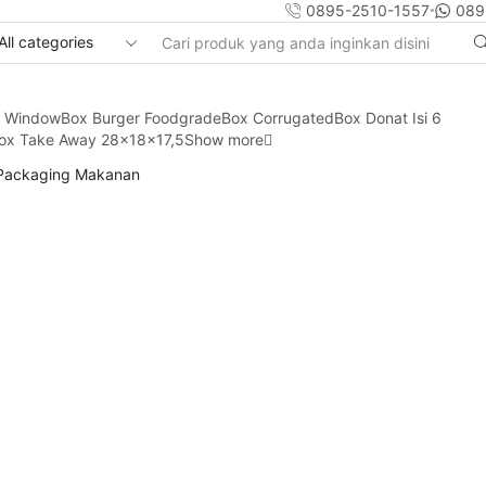
0895-2510-1557
089
Search
input
y Window
Box Burger Foodgrade
Box Corrugated
Box Donat Isi 6
ox Take Away 28x18x17,5
Show more
 Packaging Makanan