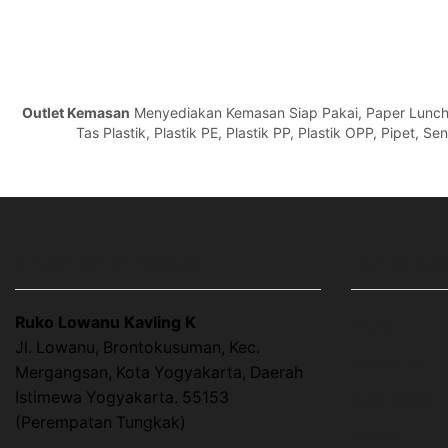
Outlet Kemasan
Menyediakan Kemasan Siap Pakai, Paper Lunch Bo
Tas Plastik, Plastik PE, Plastik PP, Plastik OPP, Pipet, 
ALAMAT OUTLET KEMASAN
LINK HALAMA
Ruko Lowanu Kavling K
Home
Jl. Lowanu, Brontokusuman, Kec.
About Us
Mergangsan, Kota Yogyakarta, Daerah
Istimewa Yogyakarta. 55153
Cara Order
(Perempatan Tungkak)
Artikel