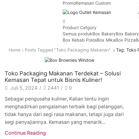
Promo
Kemasan Custom
Product Cetgory
Semua produk
Box Bakery
Box Baker
Box Kebab Polos
Box Mika
Box Pizza
B
Home
Posts Tagged "Toko Packaging Makanan"
Tag: Toko
Artikel
Toko Packaging Makanan Terdekat – Solusi
Kemasan Tepat untuk Bisnis Kuliner!
Juli 5, 2024
/
2441
/
0
Sebagai pengusaha kuliner, Kalian tentu ingin
menghadirkan pengalaman terbaik bagi pelanggan,
tidak hanya dari segi rasa makanan, tetapi juga dari
segi penyajiannya. Kemasan yang menarik...
Continue Reading