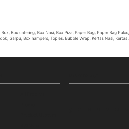
x, Box catering, Box Nasi, Box Piza, Paper Bag, Paper Bag Polos, Pa
Sendok, Garpu, Box hampers, Toples, Bubble Wrap, Kertas Nasi, Kertas 
N
MARKETPLACE
All Product
Promo
Facebook
Twitter
Instagram
Pinterest
Whatsa
Tum
Product Custom
Syarat &