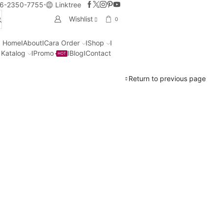
6-2350-7755
Linktree
Wishlist
0
Home
About
Cara Order
Shop
Katalog
Promo
Blog
Contact
HOT
Return to previous page