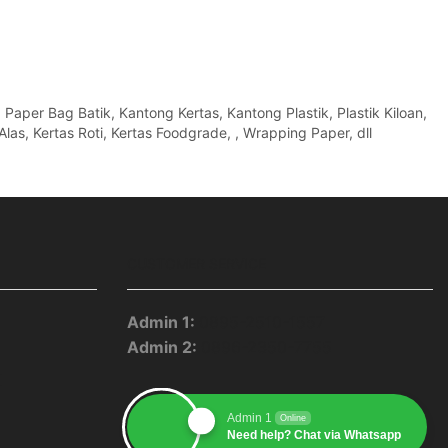
per Bag Batik, Kantong Kertas, Kantong Plastik, Plastik Kiloan,
Alas, Kertas Roti, Kertas Foodgrade, , Wrapping Paper, dll
CUSTOMER SERVICE
Admin 1:
0895-2510-1557
Admin 2:
0896-2350-7755
pp
blr
Youtube
Admin 1
Online
Need help? Chat via Whatsapp