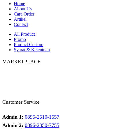
Home
About Us
Cara Order
Artikel
Contact
All Product
Promo
Product Custom
Syarat & Ketentuan
MARKETPLACE
Facebook
Twitter
Instagram
Pinterest
Whatsapp
Tumblr
Youtube
Customer Service
Admin 1:
0895-2510-1557
Admin 2:
0896-2350-7755