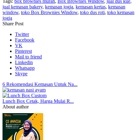
Tags:
box brownies murah
,
Box Brownies Window
,
jual dus kue
,
jual kemasan bakery
,
kemasan jogja
,
kemasan kertas
,
kemasan
window
,
toko Box Brownies Window
,
toko dus roti
,
toko kemasan
jogja
Share Post
Twitter
Facebook
VK
Pinterest
Mail to friend
Linkedin
Whatsapp
Skype
6 Rekomendasi Kemasan Untuk Na...
Lunch Box Cetak, Harga Mulai R...
About author