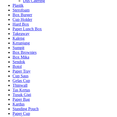
Dus Catering
Plastik
Sterofoam
Box Burger
Cup Holder
Hard Box
Paper Lunch Box
Takeaway
Kaleng
Keranjang
Sumpit
Box Brownies
Box Mika
Sendok
Botol
Paper Tray
Cup Saus
Gelas Cup
Thinwall
Tas Kertas
Tusuk Gigi
Paper Bag
Kardus
Standing Pouch
Paper Cup