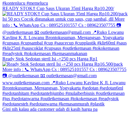
READY STOK‼️ Cup Saus Ukuran 35ml Harga Rp10.200/
Ready Stok Sedotan steril Isi -+250 pcs Harga Rp1
Gini nih kalau ada customer udah di kasih harga pa