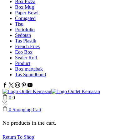
Box Pizza
Box Mug
Paper Bowl
Corugated
Tisu
Portofolio
Sedotan
Tas Plastik
French Fries
Eco Box
Sealer Roll
Product
Box martabak
Tas Spundbond
Facebook
Twitter
Instagram
Pinterest
Youtube
0
0
0
Shopping Cart
No products in the cart.
Return To Shop