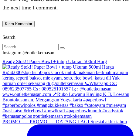
the next time I comment.
Search
Search
Facebook
Twitter
Instagram
Pinterest
Whatsapp
Tumblr
Youtube
Vimeo
Instagram @outletkemasan
Ready Stok!! Paper Bowl + tutup Ukuran 500ml Harg
PROMO ….. PROMO …. DATANG LAGI Spesial akhir tahun