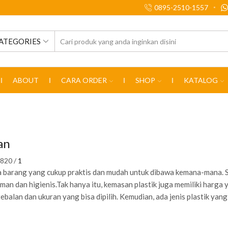
0895-2510-1557
CATEGORIES
SEARCH
INPUT
ABOUT
CARA ORDER
SHOP
KATALOG
an
820
/
1
 barang yang cukup praktis dan mudah untuk dibawa kemana-mana. S
man dan higienis.Tak hanya itu, kemasan plastik juga memiliki harga 
tebalan dan ukuran yang bisa dipilih. Kemudian, ada jenis plastik yan