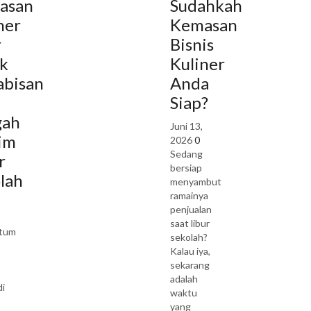
asan
Sudahkah
ner
Kemasan
r
Bisnis
k
Kuliner
abisan
Anda
Siap?
gah
Juni 13,
im
2026
0
Sedang
r
bersiap
lah
menyambut
ramainya
penjualan
saat libur
tum
sekolah?
Kalau iya,
sekarang
adalah
di
waktu
yang