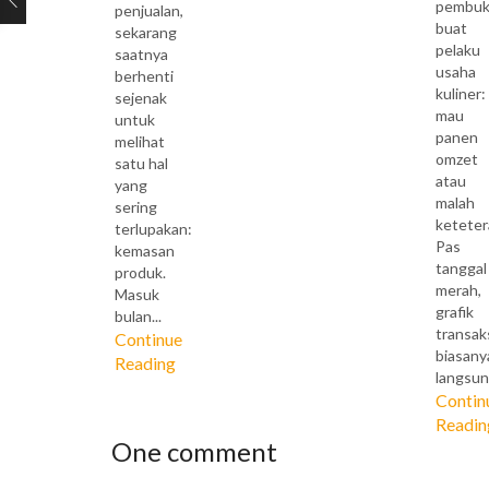
pembuk
penjualan,
buat
sekarang
pelaku
saatnya
usaha
berhenti
kuliner:
sejenak
mau
untuk
panen
melihat
omzet
satu hal
atau
yang
malah
sering
keteter
terlupakan:
Pas
kemasan
tanggal
produk.
merah,
Masuk
grafik
bulan...
transak
Continue
biasany
Reading
langsung
Contin
Readin
One comment