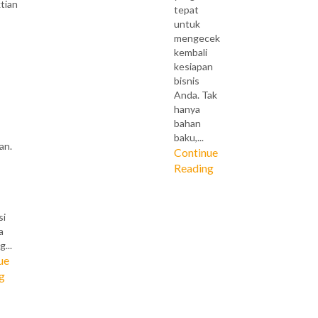
tian
tepat
untuk
mengecek
kembali
kesiapan
bisnis
Anda. Tak
hanya
bahan
baku,...
an.
Continue
Reading
si
a
...
ue
g