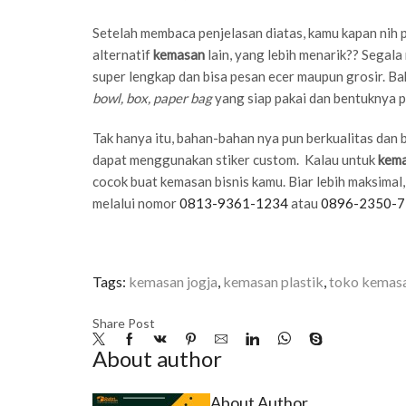
Setelah membaca penjelasan diatas, kamu kapan nih p
alternatif
kemasan
lain, yang lebih menarik?? Segal
super lengkap dan bisa pesan ecer maupun grosir. B
bowl, box, paper bag
yang siap pakai dan bentuknya p
Tak hanya itu, bahan-bahan nya pun berkualitas dan
dapat menggunakan stiker custom. Kalau untuk
kema
cocok buat kemasan bisnis kamu. Biar lebih maksimal,
melalui nomor
0813-9361-1234
atau
0896-2350-
Tags:
kemasan jogja
,
kemasan plastik
,
toko kemasa
Share Post
About author
About Author