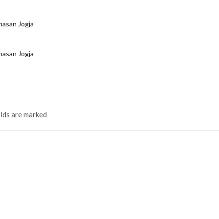
asan Jogja
asan Jogja
elds are marked