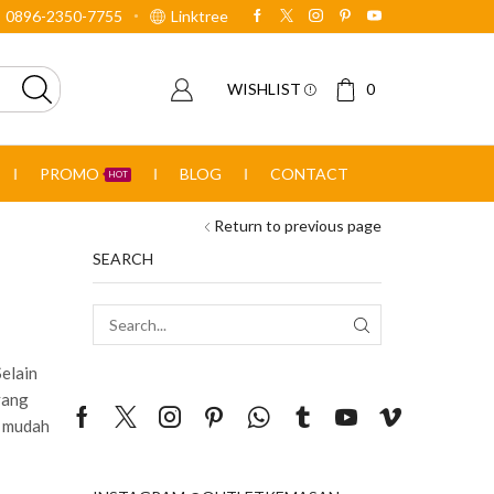
0896-2350-7755
Linktree
WISHLIST
0
PROMO
BLOG
CONTACT
HOT
Return to previous page
SEARCH
SEARCH
elain
yang
g mudah
Facebook
Twitter
Instagram
Pinterest
Whatsapp
Tumblr
Youtube
Vimeo