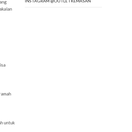
INSTAGRAM @OUTLETKEMASAN
yang
bakalan
isa
 ramah
ah untuk