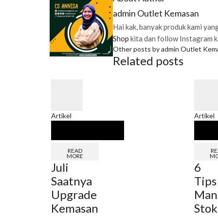
admin Outlet Kemasan
Hai kak, banyak produk kami yang
Shop
kita dan follow Instagram k
Other posts by admin Outlet Kem
Related posts
Artikel
Artikel
READ
RE
MORE
MO
Juli
6
Saatnya
Tips
Upgrade
Man
Kemasan
Stok