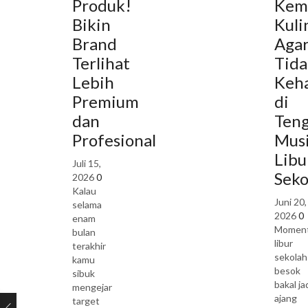
Produk!
Kem
Bikin
Kuli
Brand
Aga
Terlihat
Tida
Lebih
Keh
Premium
di
dan
Ten
Profesional
Mus
Libu
Juli 15,
Seko
2026
0
Kalau
Juni 20,
selama
2026
0
enam
Momen
bulan
libur
terakhir
sekolah
kamu
besok
sibuk
bakal ja
mengejar
ajang
target