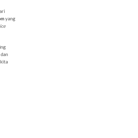
ari
om
yang
ice
ing
 dan
kita