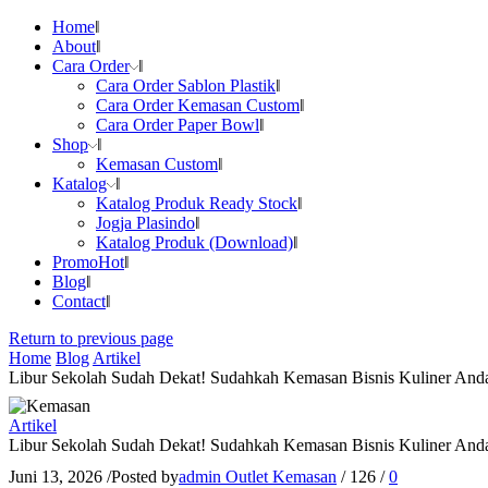
Home
About
Cara Order
Cara Order Sablon Plastik
Cara Order Kemasan Custom
Cara Order Paper Bowl
Shop
Kemasan Custom
Katalog
Katalog Produk Ready Stock
Jogja Plasindo
Katalog Produk (Download)
Promo
Hot
Blog
Contact
Return to previous page
Home
Blog
Artikel
Libur Sekolah Sudah Dekat! Sudahkah Kemasan Bisnis Kuliner And
Artikel
Libur Sekolah Sudah Dekat! Sudahkah Kemasan Bisnis Kuliner And
Juni 13, 2026
/
Posted by
admin Outlet Kemasan
/
126
/
0