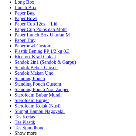
Long Box
Lunch Box
Paper Bag
Paper Bowl
Paper Cup 12oz + Lid
Paper Cup Polos dan Motif
Paper Lunch Box Ukuran M
Paper Tray
Paperbowl Custom
Plastik Bening PP 1/2 kg 0,3
Ricebox Kraft Coklat
Sendok 2in1 (Sendok & Garpu)
Sendok Bebek Garsen
Sendok Makan Uno
Standing Pouch
Standing Pouch Custom
Standing Pouch Non Zipper
Sterofoam Bubur Murah
Sterofoam Burger
Sterofoam Kotak (Nasi)
Sumpit Bambu Nagoyaku
Tas Kertas
Tas Plastik
Tas Spundbond
Show more