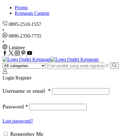
Promo
Kemasan Custom
0895-2510-1557
0896-2350-7755
Linktree
Facebook
Twitter
Instagram
Pinterest
Youtube
Search
input
Search
Login
Register
Username or email
*
Password
*
Lost password?
Remember Me