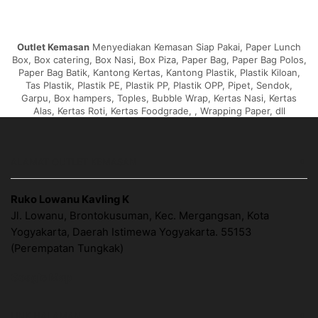
Outlet Kemasan
Menyediakan Kemasan Siap Pakai, Paper Lunch
Box, Box catering, Box Nasi, Box Piza, Paper Bag, Paper Bag Polos,
Paper Bag Batik, Kantong Kertas, Kantong Plastik, Plastik Kiloan,
Tas Plastik, Plastik PE, Plastik PP, Plastik OPP, Pipet, Sendok,
Garpu, Box hampers, Toples, Bubble Wrap, Kertas Nasi, Kertas
Alas, Kertas Roti, Kertas Foodgrade, , Wrapping Paper, dll
ALAMAT OUTLET KEMASAN
Ruko Lowanu Kavling K
Jl. Lowanu, Brontokusuman, Kec. Mergangsan, Kota
Yogyakarta, Daerah Istimewa Yogyakarta. 55153
(Perempatan Tungkak)
Google Map
LINK HALAMAN