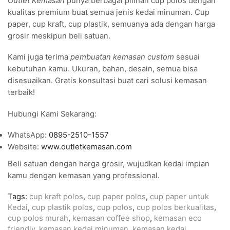
Outlet Kemasan
punya berbagai pilihan cup polos dengan
kualitas premium buat semua jenis kedai minuman. Cup
paper, cup kraft, cup plastik, semuanya ada dengan harga
grosir meskipun beli satuan.
Kami juga terima
pembuatan kemasan custom
sesuai
kebutuhan kamu. Ukuran, bahan, desain, semua bisa
disesuaikan. Gratis konsultasi buat cari solusi kemasan
terbaik!
Hubungi Kami Sekarang:
WhatsApp:
0895-2510-1557
Website:
www.outletkemasan.com
Beli satuan dengan harga grosir, wujudkan kedai impian
kamu dengan kemasan yang professional.
Tags:
cup kraft polos
,
cup paper polos
,
cup paper untuk
Kedai
,
cup plastik polos
,
cup polos
,
cup polos berkualitas
,
cup polos murah
,
kemasan coffee shop
,
kemasan eco
friendly
,
kemasan kedai minuman
,
kemasan kedai