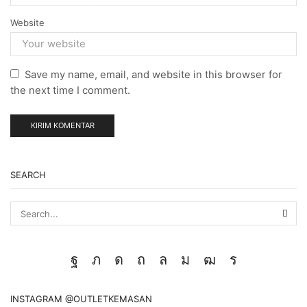
Website
Save my name, email, and website in this browser for
the next time I comment.
SEARCH
SEA
Facebook
Twitter
Instagram
Pinterest
Whatsapp
Tumblr
Youtube
Vimeo
INSTAGRAM @OUTLETKEMASAN