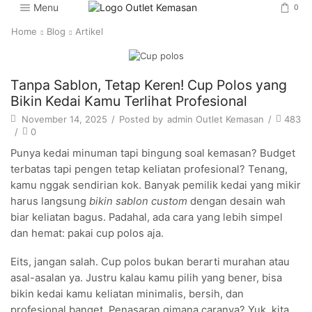
Menu
0
Home
Blog
Artikel
Artikel
Tanpa Sablon, Tetap Keren! Cup Polos yang
Bikin Kedai Kamu Terlihat Profesional
November 14, 2025
/
Posted by
admin Outlet Kemasan
/
483
/
0
Punya kedai minuman tapi bingung soal kemasan? Budget
terbatas tapi pengen tetap keliatan profesional? Tenang,
kamu nggak sendirian kok. Banyak pemilik kedai yang mikir
harus langsung
bikin sablon custom
dengan desain wah
biar keliatan bagus. Padahal, ada cara yang lebih simpel
dan hemat: pakai cup polos aja.
Eits, jangan salah. Cup polos bukan berarti murahan atau
asal-asalan ya. Justru kalau kamu pilih yang bener, bisa
bikin kedai kamu keliatan minimalis, bersih, dan
profesional banget. Penasaran gimana caranya? Yuk, kita