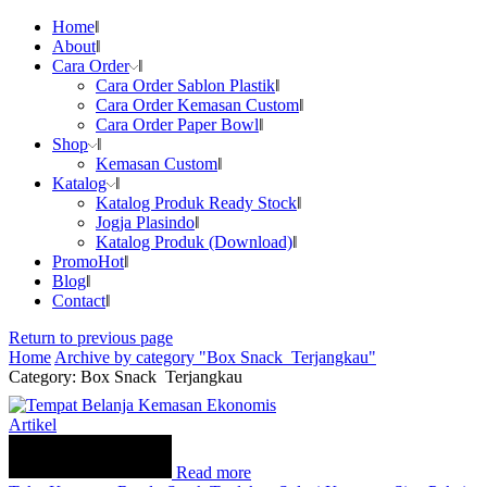
Home
About
Cara Order
Cara Order Sablon Plastik
Cara Order Kemasan Custom
Cara Order Paper Bowl
Shop
Kemasan Custom
Katalog
Katalog Produk Ready Stock
Jogja Plasindo
Katalog Produk (Download)
Promo
Hot
Blog
Contact
Return to previous page
Home
Archive by category "Box Snack Terjangkau"
Category: Box Snack Terjangkau
Artikel
Read more