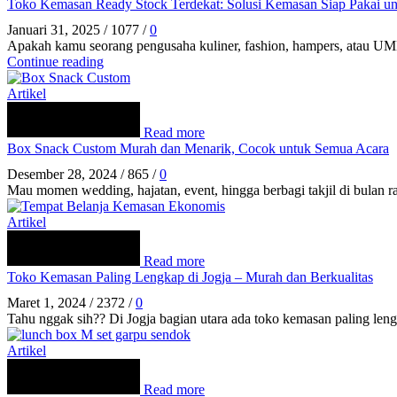
Toko Kemasan Ready Stock Terdekat: Solusi Kemasan Siap Pakai u
Januari 31, 2025
/
1077
/
0
Apakah kamu seorang pengusaha kuliner, fashion, hampers, atau UM
Continue reading
Artikel
Read more
Box Snack Custom Murah dan Menarik, Cocok untuk Semua Acara
Desember 28, 2024
/
865
/
0
Mau momen wedding, hajatan, event, hingga berbagi takjil di bulan r
Artikel
Read more
Toko Kemasan Paling Lengkap di Jogja – Murah dan Berkualitas
Maret 1, 2024
/
2372
/
0
Tahu nggak sih?? Di Jogja bagian utara ada toko kemasan paling len
Artikel
Read more