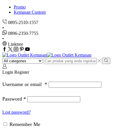
Promo
Kemasan Custom
0895-2510-1557
0896-2350-7755
Linktree
Facebook
Twitter
Instagram
Pinterest
Youtube
Search
input
Search
Login
Register
Username or email
*
Password
*
Lost password?
Remember Me