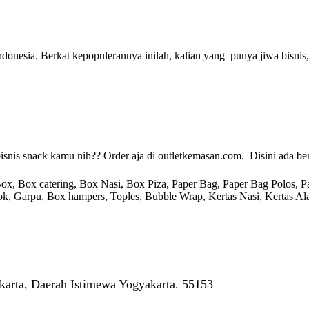
donesia. Berkat kepopulerannya inilah, kalian yang punya jiwa bisnis,
bisnis snack kamu nih?? Order aja di outletkemasan.com. Disini ada b
 Box catering, Box Nasi, Box Piza, Paper Bag, Paper Bag Polos, Pape
endok, Garpu, Box hampers, Toples, Bubble Wrap, Kertas Nasi, Kertas Ala
arta, Daerah Istimewa Yogyakarta. 55153