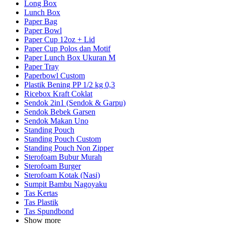
Long Box
Lunch Box
Paper Bag
Paper Bowl
Paper Cup 12oz + Lid
Paper Cup Polos dan Motif
Paper Lunch Box Ukuran M
Paper Tray
Paperbowl Custom
Plastik Bening PP 1/2 kg 0,3
Ricebox Kraft Coklat
Sendok 2in1 (Sendok & Garpu)
Sendok Bebek Garsen
Sendok Makan Uno
Standing Pouch
Standing Pouch Custom
Standing Pouch Non Zipper
Sterofoam Bubur Murah
Sterofoam Burger
Sterofoam Kotak (Nasi)
Sumpit Bambu Nagoyaku
Tas Kertas
Tas Plastik
Tas Spundbond
Show more