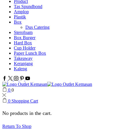
Product
Tas Spundbond
Amplop
Plastik
Box
Dus Catering
Sterofoam
Box Burger
Hard Box
Cup Holder
Paper Lunch Box
Takeaway
Keranjang
Kaleng
Facebook
Twitter
Instagram
Pinterest
Youtube
0
0
0
Shopping Cart
No products in the cart.
Return To Shop