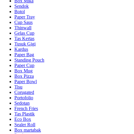
Box Mika
Sendok
Botol
Paper Tray
Cup Saus
Thinwall
Gelas Cup
Tas Kertas
Tusuk Gigi
Kardus
Paper Bag
Standing Pouch
Paper Cup
Box Mug
Box Pizza
Paper Bowl
Tisu
Corugated
Portofolio
Sedotan
French Fries
Tas Plastik
Eco Box
Sealer Roll
Box martabak