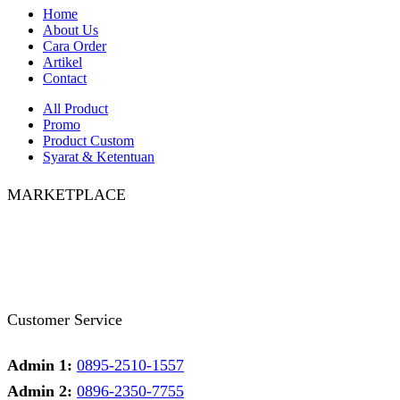
Home
About Us
Cara Order
Artikel
Contact
All Product
Promo
Product Custom
Syarat & Ketentuan
MARKETPLACE
Facebook
Twitter
Instagram
Pinterest
Whatsapp
Tumblr
Youtube
Customer Service
Admin 1:
0895-2510-1557
Admin 2:
0896-2350-7755