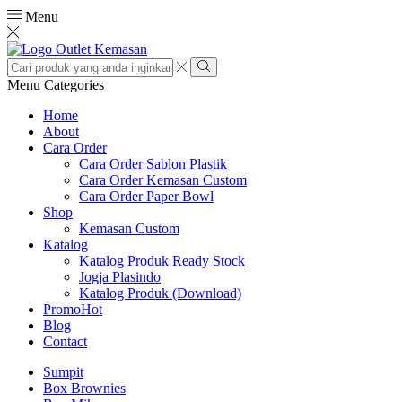
Menu
Search
input
Search
Menu
Categories
Home
About
Cara Order
Cara Order Sablon Plastik
Cara Order Kemasan Custom
Cara Order Paper Bowl
Shop
Kemasan Custom
Katalog
Katalog Produk Ready Stock
Jogja Plasindo
Katalog Produk (Download)
Promo
Hot
Blog
Contact
Sumpit
Box Brownies