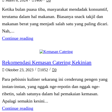
Maret 8, 2024
1460
0
Ketika bulan puasa tiba, masyarakat mendadak konsumtif,
terutama dalam hal makanan. Biasanya snack takjil dan
makanan berat yang menjadi salah satu yang paling dicari.
Nah,...
Continue reading
Artikel
Rekomendasi Kemasan Catering Kekinian
/
/
Oktober 23, 2023
1052
0
Para pebisnis kuliner sekarang ini cenderung pengen yang
instan-instan, yang nggak nge-repotin dan nggak nge-
ribetin, salah satunya dalam hal pemakaian kemasan.
Apalagi semakin kesini...
Continue reading