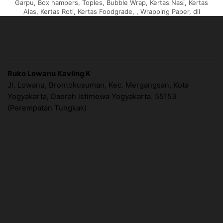
Garpu, Box hampers, Toples, Bubble Wrap, Kertas Nasi, Kertas
Alas, Kertas Roti, Kertas Foodgrade, , Wrapping Paper, dll
ALAMAT OUTLET KEMASAN
Ruko Lowanu Kavling K
Jl. Lowanu, Brontokusuman, Kec. Mergangsan, Kota
Yogyakarta, Daerah Istimewa Yogyakarta. 55153
(Perempatan Tungkak)
Google Map
LINK HALAMAN
Home
About Us
Cara Order