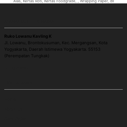
Alas, Kertas Roti, Kertas Foodgrade, , Wrapping Paper, dll
ALAMAT OUTLET KEMASAN
Ruko Lowanu Kavling K
Jl. Lowanu, Brontokusuman, Kec. Mergangsan, Kota
Yogyakarta, Daerah Istimewa Yogyakarta. 55153
(Perempatan Tungkak)
Google Map
LINK HALAMAN
Home
About Us
Cara Order