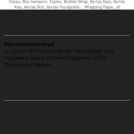
Garpu, Box hampers, Toples, Bubble Wrap, Kertas Nasi, Kertas
Alas, Kertas Roti, Kertas Foodgrade, , Wrapping Paper, dll
ALAMAT OUTLET KEMASAN
Ruko Lowanu Kavling K
Jl. Lowanu, Brontokusuman, Kec. Mergangsan, Kota
Yogyakarta, Daerah Istimewa Yogyakarta. 55153
(Perempatan Tungkak)
Google Map
LINK HALAMAN
Home
About Us
Cara Order