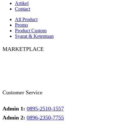
Artikel
Contact
All Product
Promo
Product Custom
Syarat & Ketentuan
MARKETPLACE
Facebook
Twitter
Instagram
Pinterest
Whatsapp
Tumblr
Youtube
Customer Service
Admin 1:
0895-2510-1557
Admin 2:
0896-2350-7755
Admin 1