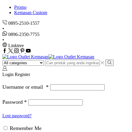
Promo
Kemasan Custom
0895-2510-1557
0896-2350-7755
Linktree
Facebook
Twitter
Instagram
Pinterest
Youtube
Search
input
Search
Login
Register
Username or email
*
Password
*
Lost password?
Remember Me