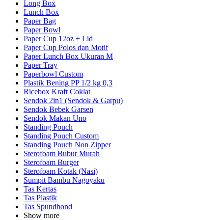
Long Box
Lunch Box
Paper Bag
Paper Bowl
Paper Cup 12oz + Lid
Paper Cup Polos dan Motif
Paper Lunch Box Ukuran M
Paper Tray
Paperbowl Custom
Plastik Bening PP 1/2 kg 0,3
Ricebox Kraft Coklat
Sendok 2in1 (Sendok & Garpu)
Sendok Bebek Garsen
Sendok Makan Uno
Standing Pouch
Standing Pouch Custom
Standing Pouch Non Zipper
Sterofoam Bubur Murah
Sterofoam Burger
Sterofoam Kotak (Nasi)
Sumpit Bambu Nagoyaku
Tas Kertas
Tas Plastik
Tas Spundbond
Show more