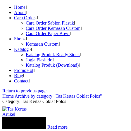
Home
About
Cara Order
Cara Order Sablon Plastik
Cara Order Kemasan Custom
Cara Order Paper Bowl
Shop
Kemasan Custom
Katalog
Katalog Produk Ready Stock
Jogja Plasindo
Katalog Produk (Download)
Promo
Hot
Blog
Contact
Return to previous page
Home
Archive by category "Tas Kertas Coklat Polos"
Category: Tas Kertas Coklat Polos
Artikel
Read more