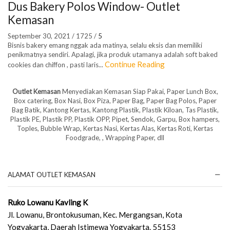
Dus Bakery Polos Window- Outlet
Kemasan
September 30, 2021
/
1725
/
5
Bisnis bakery emang nggak ada matinya, selalu eksis dan memiliki
penikmatnya sendiri. Apalagi, jika produk utamanya adalah soft baked
Continue Reading
cookies dan chiffon , pasti laris...
Outlet Kemasan
Menyediakan Kemasan Siap Pakai, Paper Lunch Box,
Box catering, Box Nasi, Box Piza, Paper Bag, Paper Bag Polos, Paper
Bag Batik, Kantong Kertas, Kantong Plastik, Plastik Kiloan, Tas Plastik,
Plastik PE, Plastik PP, Plastik OPP, Pipet, Sendok, Garpu, Box hampers,
Toples, Bubble Wrap, Kertas Nasi, Kertas Alas, Kertas Roti, Kertas
Foodgrade, , Wrapping Paper, dll
ALAMAT OUTLET KEMASAN
Ruko Lowanu Kavling K
Jl. Lowanu, Brontokusuman, Kec. Mergangsan, Kota
Yogyakarta, Daerah Istimewa Yogyakarta. 55153