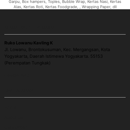
Garpu, Box hampers, Toples, Bubble Wrap, Kertas Nasi, Kertas
Alas, Kertas Roti, Kertas Foodgrade, , Wrapping Paper, dll
ALAMAT OUTLET KEMASAN
Ruko Lowanu Kavling K
Jl. Lowanu, Brontokusuman, Kec. Mergangsan, Kota
Yogyakarta, Daerah Istimewa Yogyakarta. 55153
(Perempatan Tungkak)
Google Map
LINK HALAMAN
Home
About Us
Cara Order