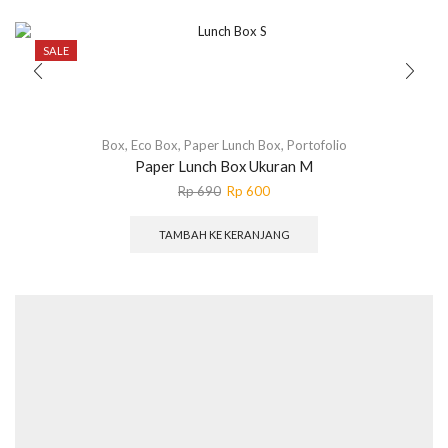
SALE
Box
,
Eco Box
,
Paper Lunch Box
,
Portofolio
Paper Lunch Box Ukuran M
Harga
Harga
Rp
690
Rp
600
aslinya
saat
adalah:
ini
TAMBAH KE KERANJANG
Rp 690.
adalah:
Rp 600.