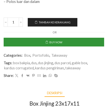
– Polos luar dan dalam
TAMBAH KE KERANJANG
Kuantitas
Box
OR
Jinjing
23x17x11
BUY NOW
Categories:
Box
,
Portofolio
,
Takeaway
Tags:
box bakpia
,
dus
,
dus jinjing
,
dus parcel
,
gable box
,
kardus corrugated
,
kardus pengiriman
,
takeaway
Share:
DESKRIPSI
Box Jinjing 23x17x11