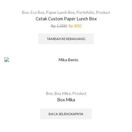
Box
,
Eco Box
,
Paper Lunch Box
,
Portofolio
,
Product
Cetak Custom Paper Lunch Box
Harga
Harga
Rp
1,000
Rp
800
aslinya
saat
adalah:
ini
TAMBAH KE KERANJANG
Rp 1,000.
adalah:
Rp 800.
Box
,
Box Mika
,
Product
Box Mika
BACA SELENGKAPNYA